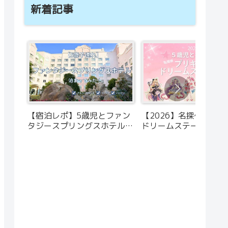
新着記事
【宿泊レポ】5歳児とファン
【2026】名探偵プリ
タジースプリングスホテルに
ドリームステージに5
泊まってみた｜アルコーヴ付
初参加！当日の流れ・
き客室や便利だったポイント
ズ・ハイタッチ会レポ
を紹介