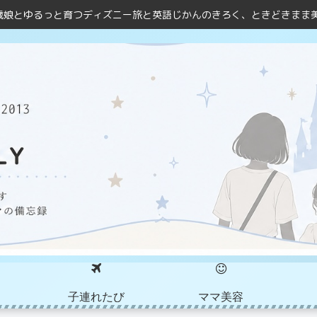
歳娘とゆるっと育つディズニー旅と英語じかんのきろく、ときどきまま
子連れたび
ママ美容