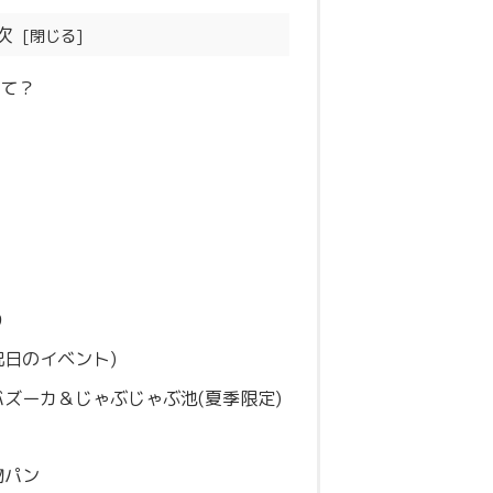
次
って？
り
日のイベント)
ズーカ＆じゃぶじゃぶ池(夏季限定)
物パン