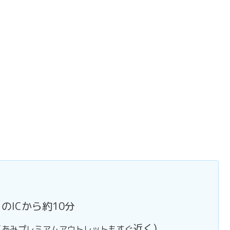
ICから約10分
近く)
（あみプレミアムアウトレットもすぐ